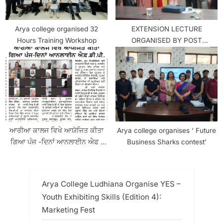
Arya college organised 32
EXTENSION LECTURE
Hours Training Workshop
ORGANISED BY POST
GRADUATE PUNJABI
DEPARTMENT AT ARYA
COLLEGE,LUDHIANA
ਆਰੀਆ ਕਾਲਜ ਵਿਖੇ ਆਯੋਜਿਤ ਕੀਤਾ
Arya college organises ‘ Future
ਗਿਆ ਪੰਜ -ਦਿਨਾਂ ਆਨਲਾਈਨ ਐਫ .
Business Sharks contest’
ਡੀ. ਪੀ
Arya College Ludhiana Organise YES –
Youth Exhibiting Skills (Edition 4):
Marketing Fest