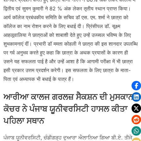
द्वितीय एवं सुमन कुमारी ने 82 % अंक लेकर तृतीय स्थान प्राप्त किया।
आर्य कॉलेज प्रबंधकीय समिति के सचिव डॉ एस. एम. शर्मा ने छात्रा को
कॉलेज का नाम रोशन करने के लिए बधाई दी। प्रिंसीपल डॉ. सूक्ष्म
आहलूवालिया ने छात्राओं को शाबाशी देते हुए उन्हें उज्ज्वल भविष्य के लिए
शुभकामनाएं दीं। प्रभारी डॉ ममता कोहली ने छात्रा की इस शानदार उपलब्धि
पर गर्व अनुभव करते हुए कहा कि छात्रा के अथक प्रयासों के कारण ही
उसने यह सफलता पाई है और उन्हें आशा है कि आगामी परीक्षा में भी छात्रा
इसी प्रकार उत्तम प्रदर्शन करेगी। इस सफलता के लिए छात्रा के माता-
पिता एवं अध्यापक भी बधाई के पात्र हैं।
ਆਰੀਆ ਕਾਲਜ ਗਰਲਜ਼ ਸੈਕਸ਼ਨ ਦੀ ਮੁਸਕਾਨ
ਕੋਚਰ ਨੇ ਪੰਜਾਬ ਯੂਨੀਵਰਸਿਟੀ ਹਾਸਲ ਕੀਤਾ
ਪਹਿਲਾ ਸਥਾਨ
ਪੰਜਾਬ ਯੂਨੀਵਰਸਿਟੀ, ਚੰਡੀਗੜ੍ਹ ਦੁਆਰਾ ਐਲਾਨਿਆ ਗਿਆ ਬੀ.ਏ. ਤੀਜੇ